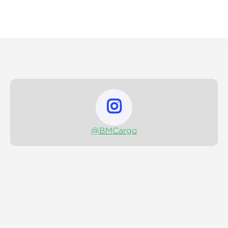

@BMCargo