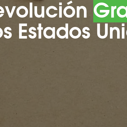
evolución
Gra
os Estados Un