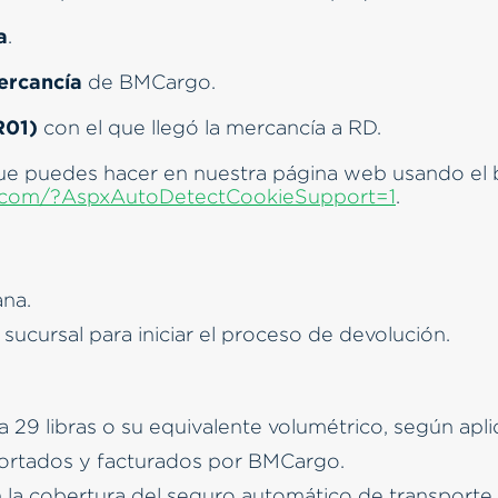
a
.
mercancía
de BMCargo.
R01)
con el que llegó la mercancía a RD.
que puedes hacer en nuestra página web usando el
t.com/?AspxAutoDetectCookieSupport=1
.
ana.
 sucursal para iniciar el proceso de devolución.
a 29 libras o su equivalente volumétrico, según apli
sportados y facturados por BMCargo.
 la cobertura del seguro automático de transporte 