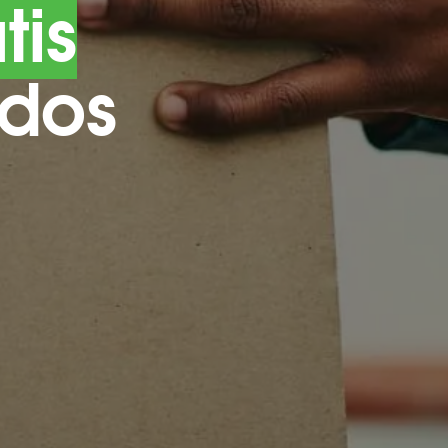
tis
idos