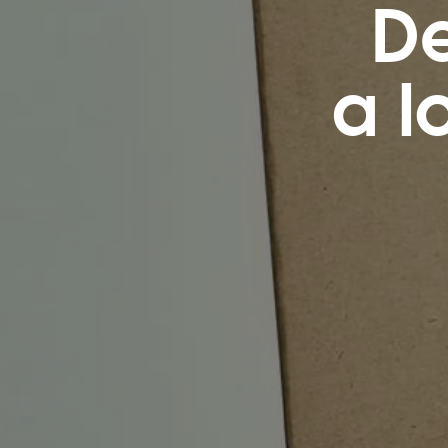
D
a l