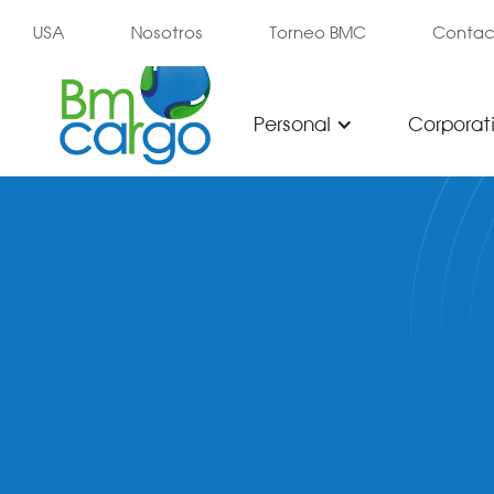
USA
Nosotros
Torneo BMC
Contac
Personal
Corporat