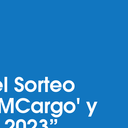
l Sorteo
BMCargo' y
 2023”