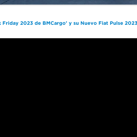
k Friday 2023 de BMCargo' y su Nuevo Fiat Pulse 202