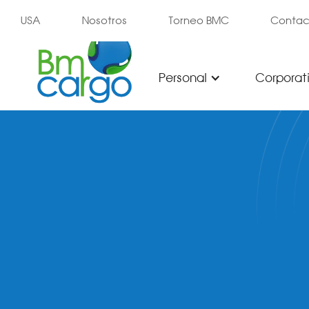
USA
Nosotros
Torneo BMC
Contac
Personal
Corporat