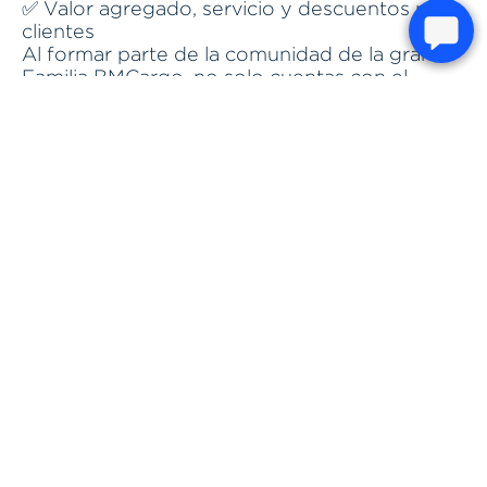
✅ Valor agregado, servicio y descuentos para
clientes
Al formar parte de la comunidad de la gran
Familia BMCargo, no solo cuentas con el
respaldo de un aliado confiable, sino que
también accedes a beneficios exclusivos
como el 10% de descuento en el mes de tu
cumpleaños, devoluciones gratuitas y tarifas
especiales en servicios seleccionados.
Este año, aprovecha cada oferta, haz tu Pre-
Alerta, y deja el resto en nuestras manos.
