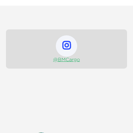

@BMCargo