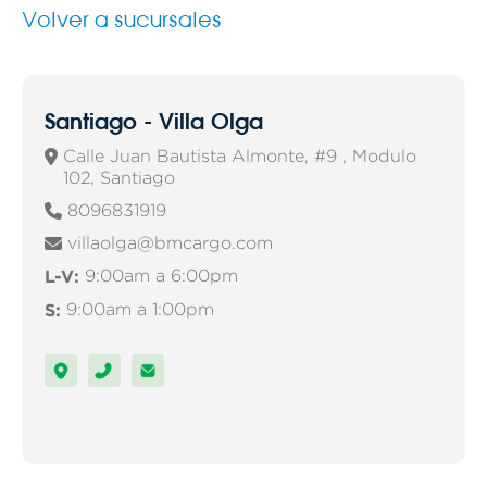
Volver a sucursales
Santiago - Villa Olga
Calle Juan Bautista Almonte, #9 , Modulo

102, Santiago
8096831919

villaolga@bmcargo.com

L-V:
9:00am a 6:00pm
S:
9:00am a 1:00pm