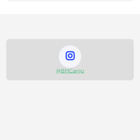

@BMCargo