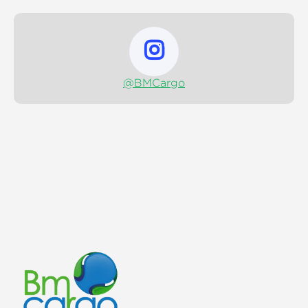

@BMCargo