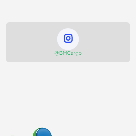

@BMCargo